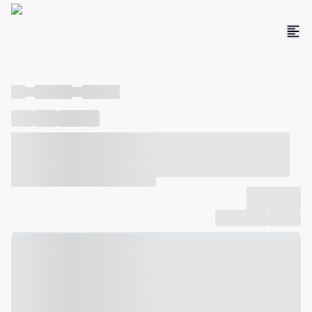
----
----- -----
----- -----
----
-----
---- ------
----- ----- -- ------ ---- ---- -- ----- ----- -----
--- ------
----- ----- -- ------ ----- ----- -- ------
-------------
Compartilhar
Favorito