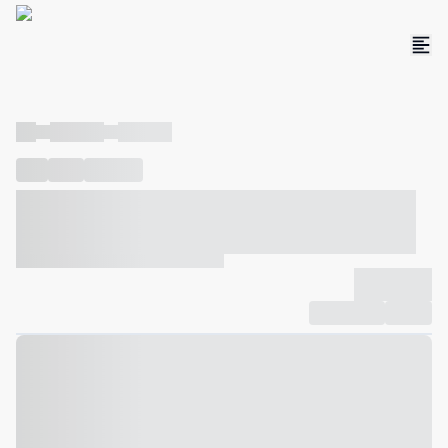
----
----- -----
----- -----
----
-----
---- ------
----- ----- -- ------ ---- ---- -- ----- ----- -----
--- ------
----- ----- -- ------ ----- ----- -- ------
-------------
Compartilhar
Favorito