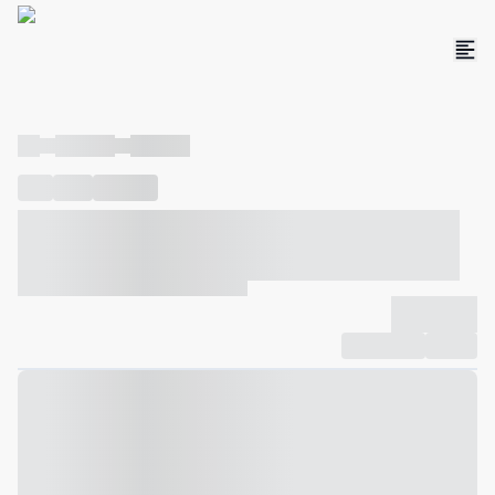
----
----- -----
----- -----
----
-----
---- ------
----- ----- -- ------ ---- ---- -- ----- ----- -----
--- ------
----- ----- -- ------ ----- ----- -- ------
-------------
Compartilhar
Favorito