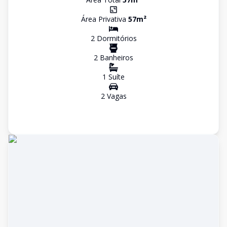
Área Privativa
57
m²
2
Dormitório
s
2
Banheiro
s
1
Suíte
2
Vaga
s