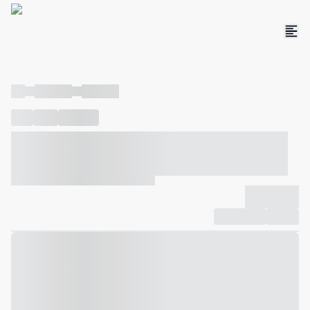
----
----- -----
----- -----
----
-----
---- ------
----- ----- -- ------ ---- ---- -- ----- ----- -----
--- ------
----- ----- -- ------ ----- ----- -- ------
-------------
Compartilhar
Favorito