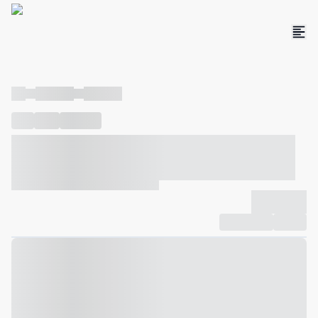
----
----- -----
----- -----
----
-----
---- ------
----- ----- -- ------ ---- ---- -- ----- ----- -----
--- ------
----- ----- -- ------ ----- ----- -- ------
-------------
Compartilhar
Favorito