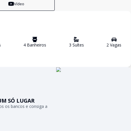
Vídeo
s
4
Banheiro
s
3
Suíte
s
2
Vaga
s
UM SÓ LUGAR
s os bancos e consiga a