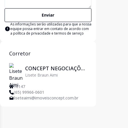
Enviar
As informações serão utilizadas para que a nossa
equipe possa entrar em contato de acordo com
a
política de privacidade e termos de serviço
Corretor
CONCEPT NEGOCIAÇÕES
Lisete Braun Aimi
IMOBILIÁRIAS
16147
(65) 99966-0601
liseteaimi@imoveisconcept.com.br