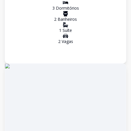
3
Dormitório
s
2
Banheiro
s
1
Suíte
2
Vaga
s