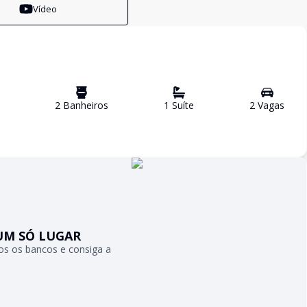
Vídeo
2
Banheiro
s
1
Suíte
2
Vaga
s
UM SÓ LUGAR
s os bancos e consiga a