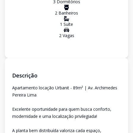
3
Dormitório
s
2
Banheiro
s
1
Suíte
2
Vaga
s
Descrição
Apartamento locação Urbanit - 89m² | Av. Archimedes
Pereira Lima
Excelente oportunidade para quem busca conforto,
modernidade e uma localização privilegiada!
A planta bem distribuída valoriza cada espaço,