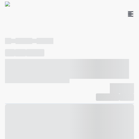
----
----- -----
----- -----
----
-----
---- ------
----- ----- -- ------ ---- ---- -- ----- ----- -----
--- ------
----- ----- -- ------ ----- ----- -- ------
-------------
Compartilhar
Favorito