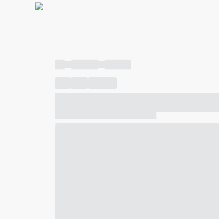
----
----- -----
----- -----
----
-----
---- ------
----- ----- -- ------ ---- ---- -- ---
----- ----- -- ------ ----- ----- -- ------