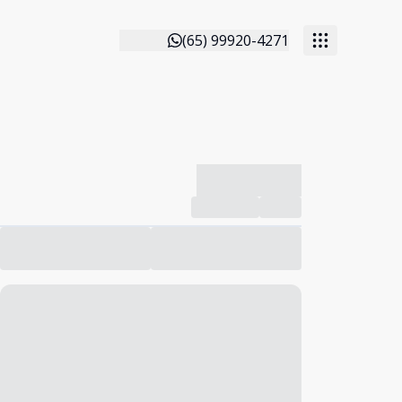
(65) 99920-4271
-------------
Compartilhar
Favorito