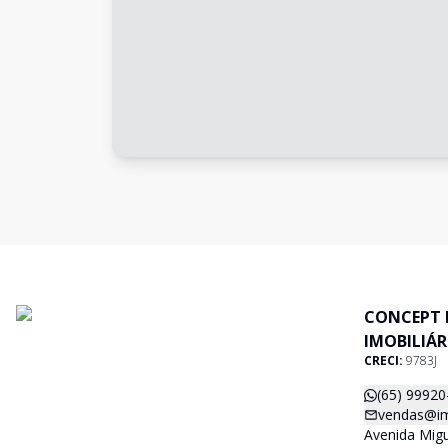
CONCEPT 
IMOBILIÁR
CRECI:
9783J
(65) 99920
vendas@im
Avenida Migu