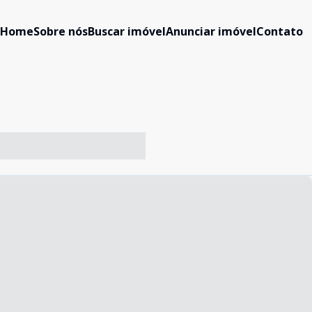
Home
Sobre nós
Buscar imóvel
Anunciar imóvel
Contato
-- ----- ----- --- ------