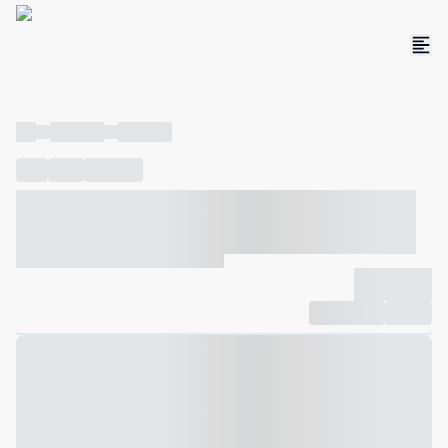
----
----- -----
----- -----
----
-----
---- ------
----- ----- -- ------ ---- ---- -- ----- ----- -----
--- ------
----- ----- -- ------ ----- ----- -- ------
-------------
Compartilhar
Favorito