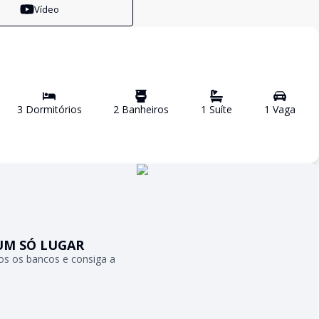
Vídeo
3
Dormitório
s
2
Banheiro
s
1
Suíte
1
Vaga
UM SÓ LUGAR
s os bancos e consiga a