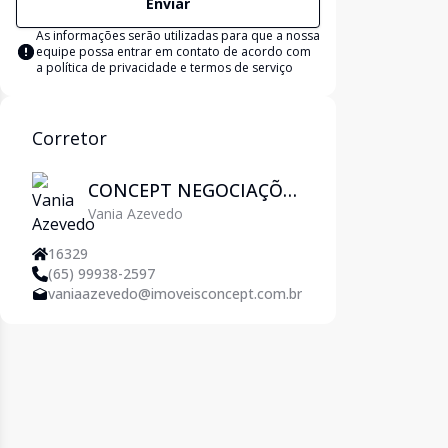
Enviar
As informações serão utilizadas para que a nossa
equipe possa entrar em contato de acordo com
a
política de privacidade e termos de serviço
Corretor
CONCEPT NEGOCIAÇÕES
Vania Azevedo
IMOBILIÁRIAS
16329
(65) 99938-2597
vaniaazevedo@imoveisconcept.com.br