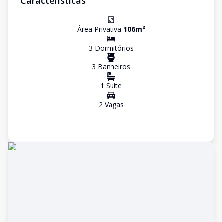
Características
Área Privativa
106
m²
3
Dormitório
s
3
Banheiro
s
1
Suíte
2
Vaga
s