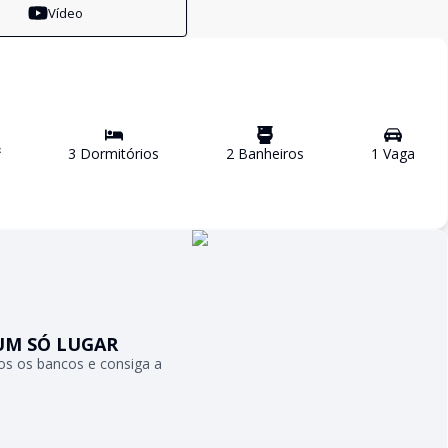
Vídeo
²
3
Dormitório
s
2
Banheiro
s
1
Vaga
UM SÓ LUGAR
s os bancos e consiga a