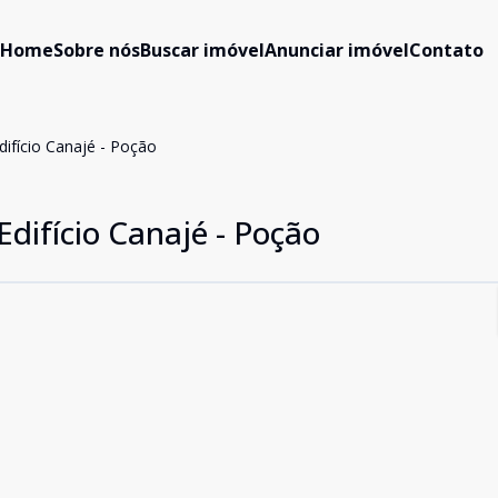
Home
Sobre nós
Buscar imóvel
Anunciar imóvel
Contato
ifício Canajé - Poção
difício Canajé - Poção