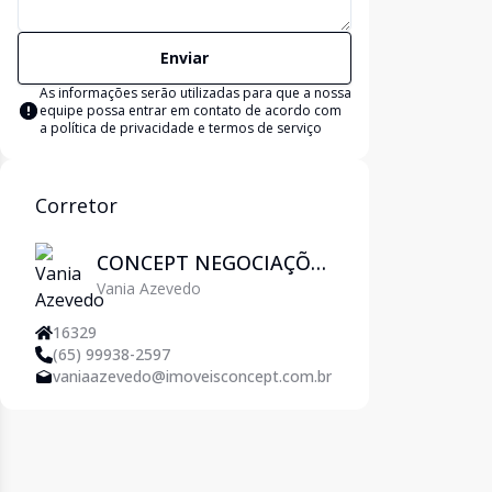
Enviar
As informações serão utilizadas para que a nossa
equipe possa entrar em contato de acordo com
a
política de privacidade e termos de serviço
Corretor
CONCEPT NEGOCIAÇÕES
Vania Azevedo
IMOBILIÁRIAS
16329
(65) 99938-2597
vaniaazevedo@imoveisconcept.com.br