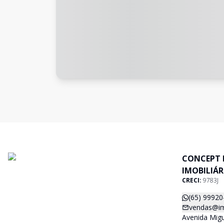
CONCEPT 
IMOBILIÁR
CRECI:
9783J
(65) 99920
vendas@im
Avenida Migu