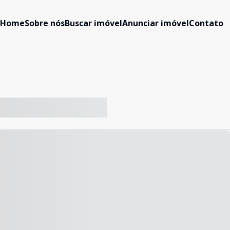
Home
Sobre nós
Buscar imóvel
Anunciar imóvel
Contato
-- ----- ----- --- ------