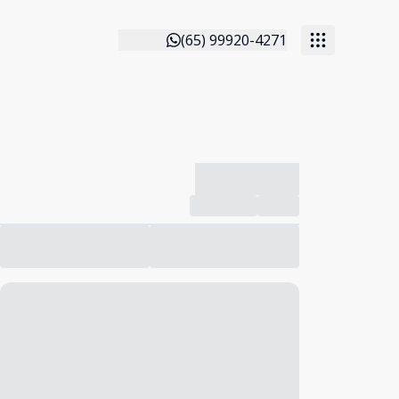
(65) 99920-4271
-------------
Compartilhar
Favorito