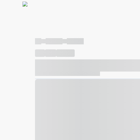
----
----- -----
----- -----
----
-----
---- ------
----- ----- -- ------ ---- ---- -- ---
----- ----- -- ------ ----- ----- -- ------