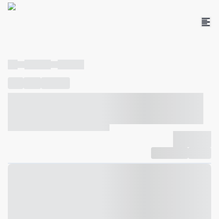
----
----- -----
----- -----
----
-----
---- ------
----- ----- -- ------ ---- ---- -- ----- ----- -----
--- ------
----- ----- -- ------ ----- ----- -- ------
-------------
Compartilhar
Favorito