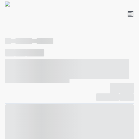
----
----- -----
----- -----
----
-----
---- ------
----- ----- -- ------ ---- ---- -- ----- ----- -----
--- ------
----- ----- -- ------ ----- ----- -- ------
-------------
Compartilhar
Favorito