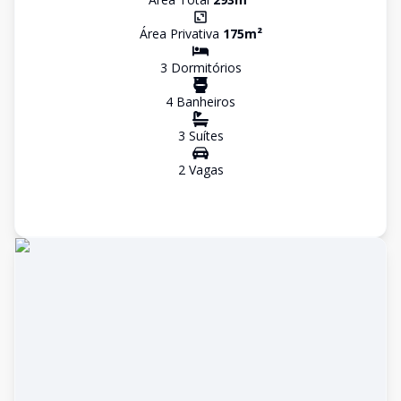
Área Privativa
175
m²
3
Dormitório
s
4
Banheiro
s
3
Suíte
s
2
Vaga
s