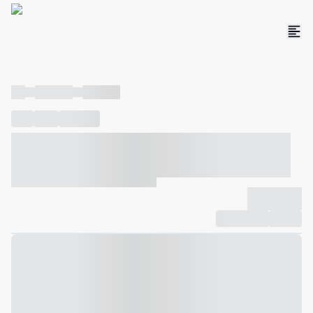
----
----- -----
----- -----
----
-----
---- ------
----- ----- -- ------ ---- ---- -- ----- ----- -----
--- ------
----- ----- -- ------ ----- ----- -- ------
-------------
Compartilhar
Favorito