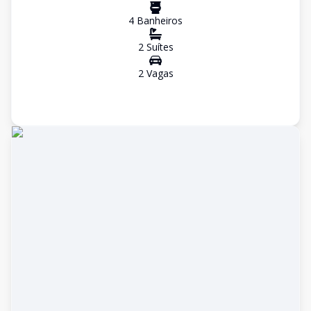
4
Banheiro
s
2
Suíte
s
2
Vaga
s