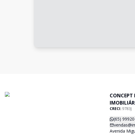
CONCEPT 
IMOBILIÁR
CRECI:
9783J
(65) 99920
vendas@im
Avenida Migu