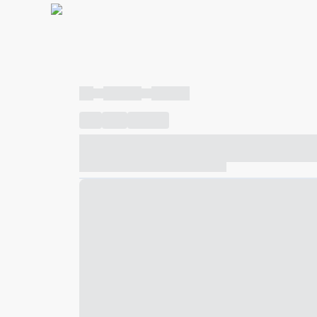
----
----- -----
----- -----
----
-----
---- ------
----- ----- -- ------ ---- ---- -- ---
----- ----- -- ------ ----- ----- -- ------