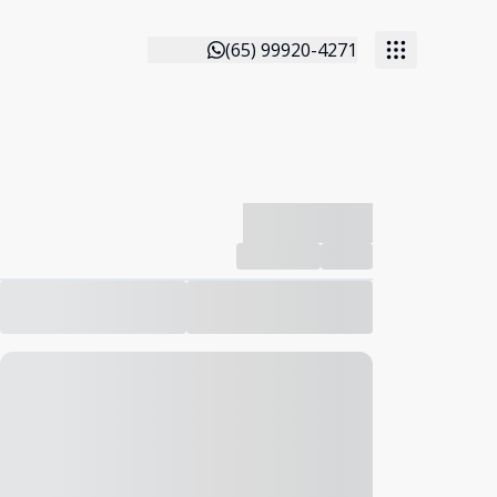
(65) 99920-4271
-------------
Compartilhar
Favorito