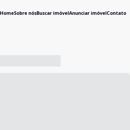
Home
Sobre nós
Buscar imóvel
Anunciar imóvel
Contato
-- ----- ----- --- ------