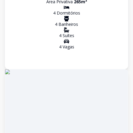
Área Privativa
265
m²
4
Dormitório
s
4
Banheiro
s
4
Suíte
s
4
Vaga
s