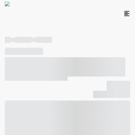
----
----- -----
----- -----
----
-----
---- ------
----- ----- -- ------ ---- ---- -- ----- ----- -----
--- ------
----- ----- -- ------ ----- ----- -- ------
-------------
Compartilhar
Favorito