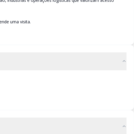
ção, indústrias e operações logísticas que valorizam acesso
nde uma visita.