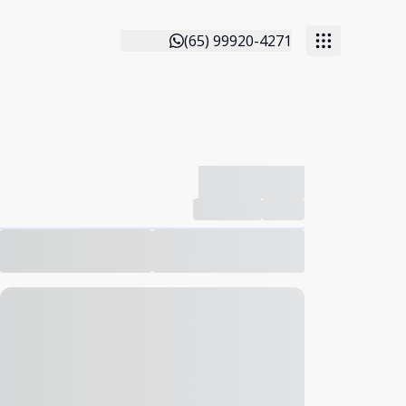
(65) 99920-4271
-------------
Compartilhar
Favorito