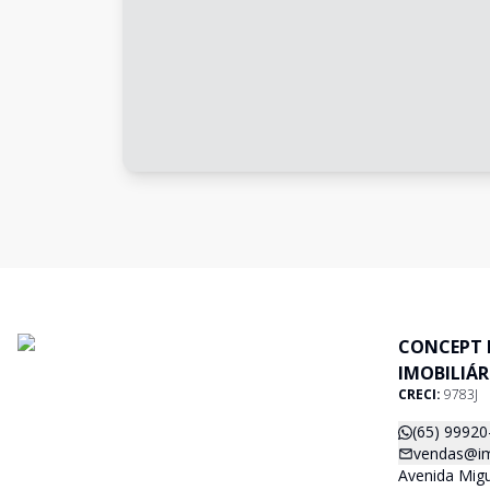
CONCEPT 
IMOBILIÁR
CRECI:
9783J
(65) 99920
vendas@im
Avenida Migu