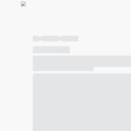
----
----- -----
----- -----
----
-----
---- ------
----- ----- -- ------ ---- ---- -- ---
----- ----- -- ------ ----- ----- -- ------