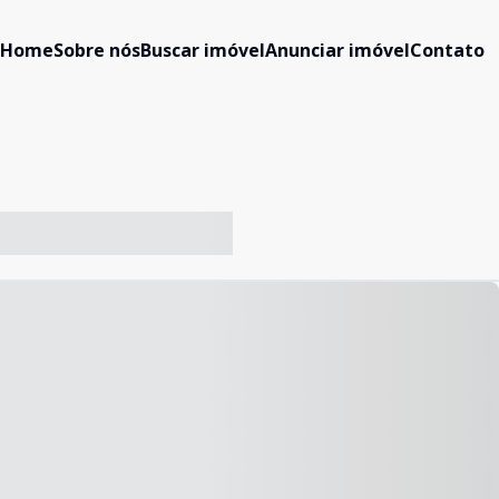
Home
Sobre nós
Buscar imóvel
Anunciar imóvel
Contato
-- ----- ----- --- ------