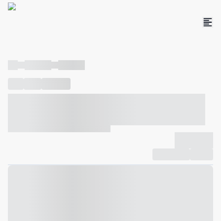
----
----- -----
----- -----
----
-----
---- ------
----- ----- -- ------ ---- ---- -- ----- ----- -----
--- ------
----- ----- -- ------ ----- ----- -- ------
-------------
Compartilhar
Favorito