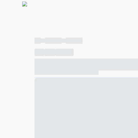
----
----- -----
----- -----
----
-----
---- ------
----- ----- -- ------ ---- ---- -- ---
----- ----- -- ------ ----- ----- -- ------