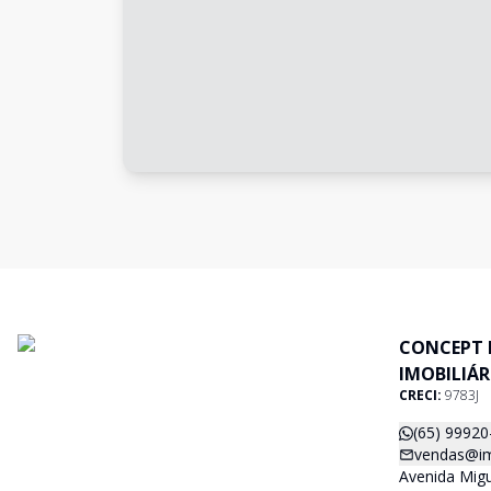
CONCEPT 
IMOBILIÁR
CRECI:
9783J
(65) 99920
vendas@im
Avenida Migu