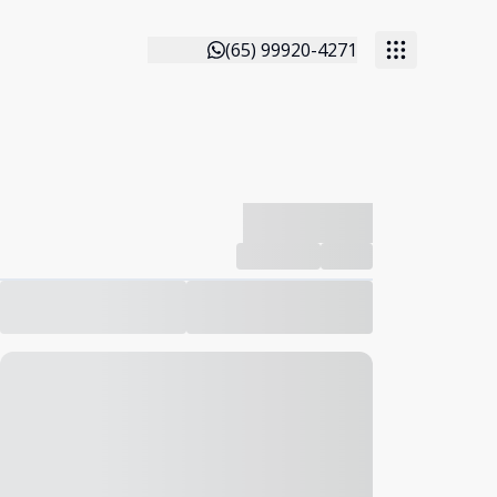
(65) 99920-4271
-------------
Compartilhar
Favorito