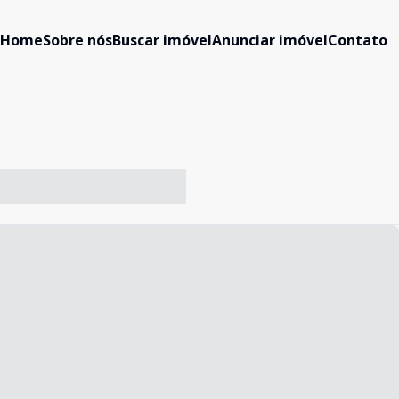
Home
Sobre nós
Buscar imóvel
Anunciar imóvel
Contato
-- ----- ----- --- ------