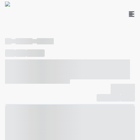
----
----- -----
----- -----
----
-----
---- ------
----- ----- -- ------ ---- ---- -- ----- ----- -----
--- ------
----- ----- -- ------ ----- ----- -- ------
-------------
Compartilhar
Favorito