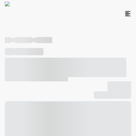
----
----- -----
----- -----
----
-----
---- ------
----- ----- -- ------ ---- ---- -- ----- ----- -----
--- ------
----- ----- -- ------ ----- ----- -- ------
-------------
Compartilhar
Favorito