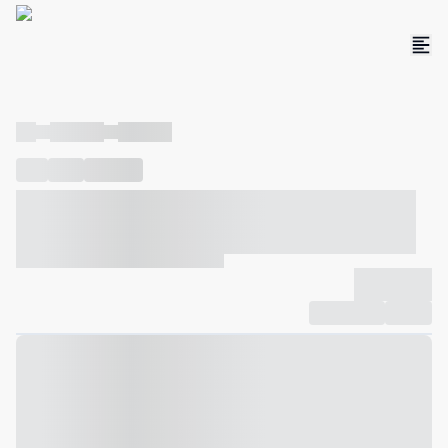
----
----- -----
----- -----
----
-----
---- ------
----- ----- -- ------ ---- ---- -- ----- ----- -----
--- ------
----- ----- -- ------ ----- ----- -- ------
-------------
Compartilhar
Favorito