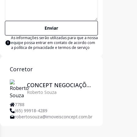
Enviar
As informações serão utilizadas para que a nossa
equipe possa entrar em contato de acordo com
a
política de privacidade e termos de serviço
Corretor
CONCEPT NEGOCIAÇÕES
Roberto Souza
IMOBILIÁRIAS
7788
(65) 99918-4289
robertosouza@imoveisconcept.com.br