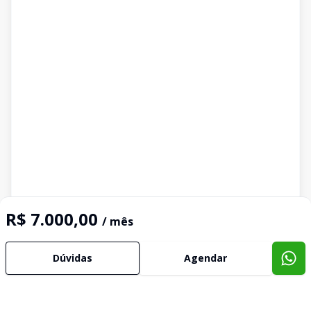
Imóveis semelhantes
R$ 7.000,00
/ mês
Confira imóveis semelhantes
Dúvidas
Agendar
Cód:
2790
Comparar