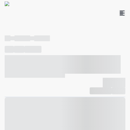
----
----- -----
----- -----
----
-----
---- ------
----- ----- -- ------ ---- ---- -- ----- ----- -----
--- ------
----- ----- -- ------ ----- ----- -- ------
-------------
Compartilhar
Favorito