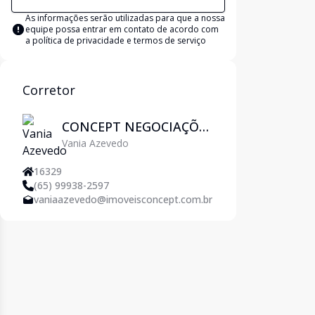
As informações serão utilizadas para que a nossa
equipe possa entrar em contato de acordo com
a
política de privacidade e termos de serviço
Corretor
CONCEPT NEGOCIAÇÕES
Vania Azevedo
IMOBILIÁRIAS
16329
(65) 99938-2597
vaniaazevedo@imoveisconcept.com.br