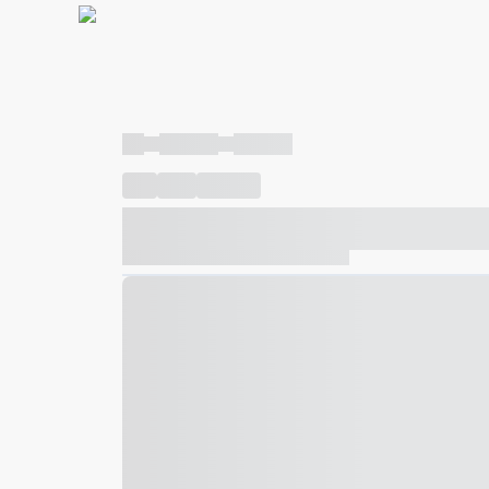
----
----- -----
----- -----
----
-----
---- ------
----- ----- -- ------ ---- ---- -- ---
----- ----- -- ------ ----- ----- -- ------