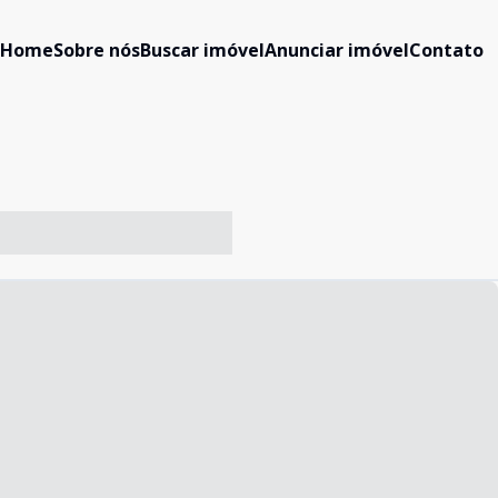
Home
Sobre nós
Buscar imóvel
Anunciar imóvel
Contato
-- ----- ----- --- ------