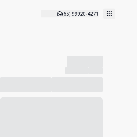
(65) 99920-4271
-------------
Compartilhar
Favorito