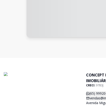
CONCEPT 
IMOBILIÁR
CRECI:
9783J
(65) 99920
vendas@im
Avenida Migu